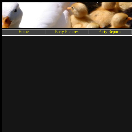
Home
|
Party Pictures
|
Party Reports
|